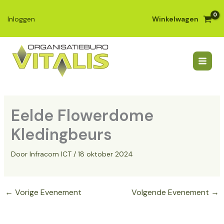
Ga
naar
Winkelwagen
Inloggen
de
inhoud
Eelde Flowerdome
Kledingbeurs
Door
Infracom ICT
/
18 oktober 2024
←
Vorige Evenement
Volgende Evenement
→