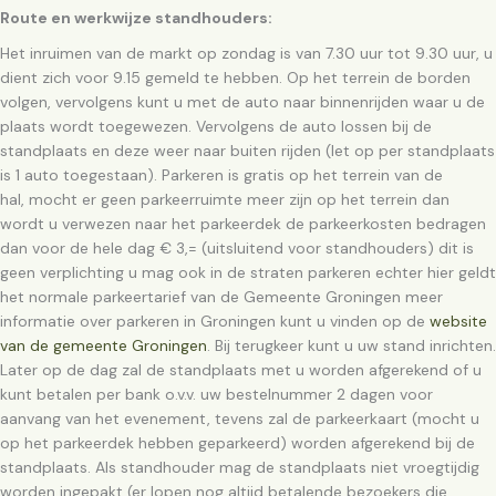
Route en werkwijze standhouders:
Het inruimen van de markt op zondag is van 7.30 uur tot 9.30 uur, u
dient zich voor 9.15 gemeld te hebben. Op het terrein de borden
volgen, vervolgens kunt u met de auto naar binnenrijden waar u de
plaats wordt toegewezen. Vervolgens de auto lossen bij de
standplaats en deze weer naar buiten rijden (let op per standplaats
is 1 auto toegestaan). Parkeren is gratis op het terrein van de
hal, mocht er geen parkeerruimte meer zijn op het terrein dan
wordt u verwezen naar het parkeerdek de parkeerkosten bedragen
dan voor de hele dag € 3,= (uitsluitend voor standhouders) dit is
geen verplichting u mag ook in de straten parkeren echter hier geldt
het normale parkeertarief van de Gemeente Groningen meer
informatie over parkeren in Groningen kunt u vinden op de
website
van de gemeente Groningen
. Bij terugkeer kunt u uw stand inrichten.
Later op de dag zal de standplaats met u worden afgerekend of u
kunt betalen per bank o.v.v. uw bestelnummer 2 dagen voor
aanvang van het evenement, tevens zal de parkeerkaart (mocht u
op het parkeerdek hebben geparkeerd) worden afgerekend bij de
standplaats. Als standhouder mag de standplaats niet vroegtijdig
worden ingepakt (er lopen nog altijd betalende bezoekers die