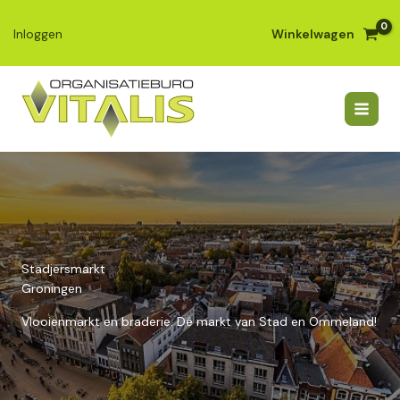
Ga
naar
Winkelwagen
Inloggen
de
inhoud
Stadjersmarkt
Groningen
Vlooienmarkt en braderie. Dé markt van Stad en Ommeland!