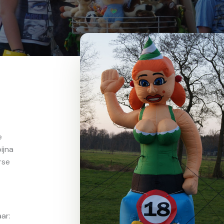
e
ijna
rse
ar: