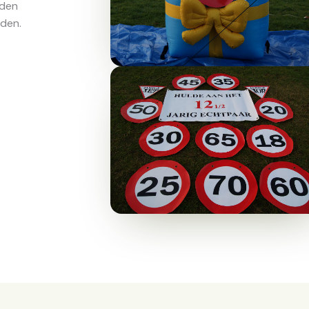
rden
rden.