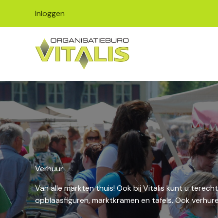
Ga
Inloggen
naar
de
inhoud
Verhuur
Van alle markten thuis! Ook bij Vitalis kunt u terec
opblaasfiguren, marktkramen en tafels. Ook verhuren