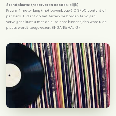
Standplaats:
(reserveren noodzakelijk)
Kraam 4 meter lang (met bovenbouw) € 37,50 contant of
per bank. U dient op het terrein de borden te volgen.
vervolgens kunt u met de auto naar binnenrijden waar u de
plaats wordt toegewezen. (INGANG HAL G)