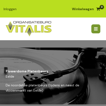
Ga
naar
Winkelwagen
Inloggen
de
inhoud
Flowerdome Platenbeurs
Eelde
De noordelijke platenbeurs (tijdens en naast de
vlooienmarkt van Eelde)