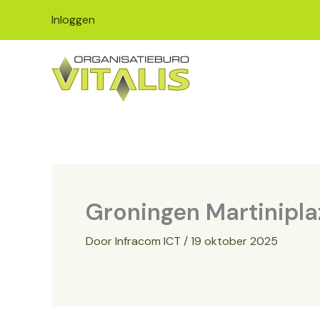
Ga
Inloggen
naar
de
inhoud
Groningen Martinipla
Door
Infracom ICT
/
19 oktober 2025