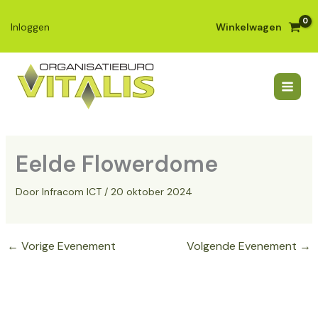
Ga
naar
Winkelwagen
Inloggen
de
inhoud
Eelde Flowerdome
Door
Infracom ICT
/
20 oktober 2024
←
Vorige Evenement
Volgende Evenement
→