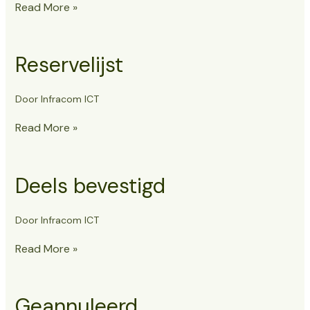
Marktverbod
Read More »
Reservelijst
Door
Infracom ICT
Reservelijst
Read More »
Deels bevestigd
Door
Infracom ICT
Deels
Read More »
bevestigd
Geannuleerd