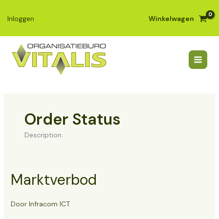
Ga
naar
Winkelwagen
Inloggen
de
inhoud
Order Status
Description.
Marktverbod
Door
Infracom ICT