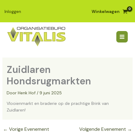
Ga
naar
Winkelwagen
Inloggen
de
inhoud
Zuidlaren
Hondsrugmarkten
Door
Henk Hof
/
9 juni 2025
Vlooienmarkt en braderie op de prachtige Brink van
Zuidlaren!
←
Vorige Evenement
Volgende Evenement
→