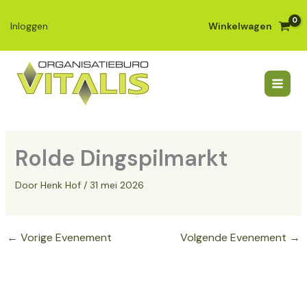
Ga
naar
Winkelwagen
Inloggen
de
inhoud
Rolde Dingspilmarkt
Door
Henk Hof
/
31 mei 2026
←
Vorige Evenement
Volgende Evenement
→