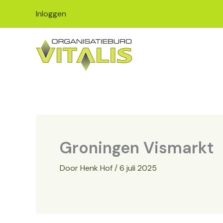
Ga
Inloggen
naar
de
inhoud
Groningen Vismarkt
Door
Henk Hof
/
6 juli 2025