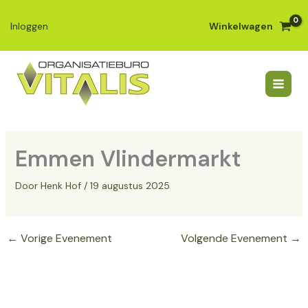
Ga
naar
Winkelwagen
Inloggen
de
inhoud
Emmen Vlindermarkt
Door
Henk Hof
/
19 augustus 2025
←
Vorige Evenement
Volgende Evenement
→