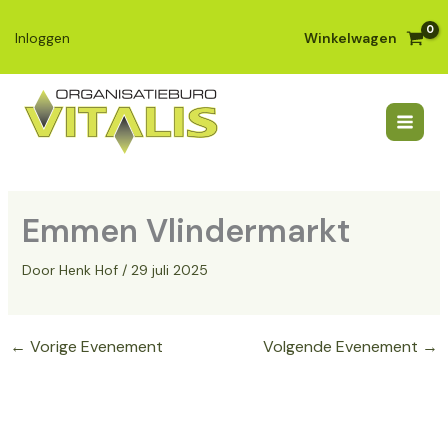
Ga
naar
Winkelwagen
Inloggen
de
inhoud
Emmen Vlindermarkt
Door
Henk Hof
/
29 juli 2025
←
Vorige Evenement
Volgende Evenement
→