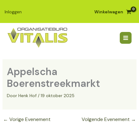
Ga
naar
Winkelwagen
Inloggen
de
inhoud
Appelscha
Boerenstreekmarkt
Door
Henk Hof
/
19 oktober 2025
←
Vorige Evenement
Volgende Evenement
→