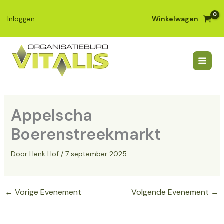
Ga
naar
Winkelwagen
Inloggen
de
inhoud
Appelscha
Boerenstreekmarkt
Door
Henk Hof
/
7 september 2025
←
Vorige Evenement
Volgende Evenement
→