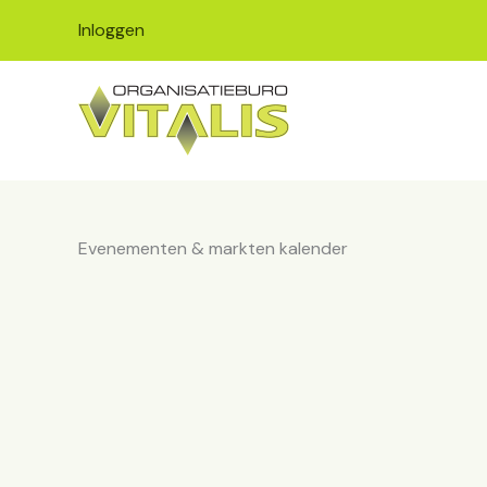
Ga
Inloggen
naar
de
inhoud
Evenementen & markten kalender